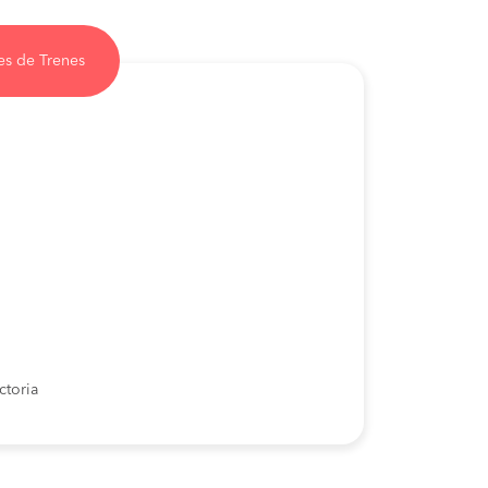
es de Trenes
ctoria