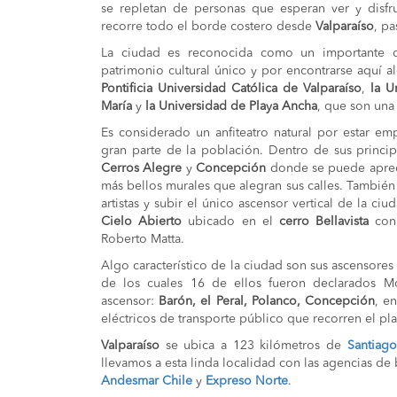
se repletan de personas que esperan ver y disfr
recorre todo el borde costero desde
Valparaíso
, p
La ciudad es reconocida como un importante cen
patrimonio cultural único y por encontrarse aquí a
Pontificia Universidad Católica de Valparaíso
,
la U
María
y
la Universidad de Playa Ancha
, que son una 
Es considerado un anfiteatro natural por estar e
gran parte de la población. Dentro de sus principa
Cerros Alegre
y
Concepción
donde se puede aprecia
más bellos murales que alegran sus calles. También
artistas y subir el único ascensor vertical de la ci
Cielo Abierto
ubicado en el
cerro Bellavista
con 
Roberto Matta.
Algo característico de la ciudad son sus ascensores
de los cuales 16 de ellos fueron declarados M
ascensor:
Barón, el Peral, Polanco, Concepción
, e
eléctricos de transporte público que recorren el pl
Valparaíso
se ubica a 123 kilómetros de
Santiago
llevamos a esta linda localidad con las agencias de
Andesmar Chile
y
Expreso Norte
.