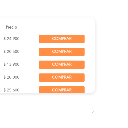
/N Of.7 (Rodoviario)
t 2830 Of.9-A
Precio
$ 24.900
COMPRAR
n tnal.rodov.of.1
$ 20.500
COMPRAR
, chile
$ 13.900
COMPRAR
 mar, chile
$ 20.000
COMPRAR
$ 25.600
COMPRAR
$ 25.600
COMPRAR
$ 20.500
COMPRAR