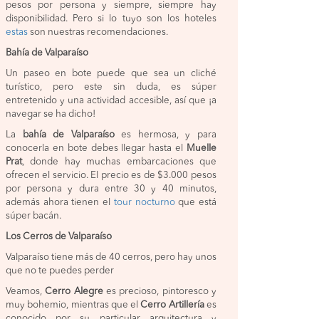
pesos por persona y siempre, siempre hay
disponibilidad. Pero si lo tuyo son los hoteles
estas
son nuestras recomendaciones.
Bahía de Valparaíso
Un paseo en bote puede que sea un cliché
turístico, pero este sin duda, es súper
entretenido y una actividad accesible, así que ¡a
navegar se ha dicho!
La
bahía de Valparaíso
es hermosa, y para
conocerla en bote debes llegar hasta el
Muelle
Prat
, donde hay muchas embarcaciones que
ofrecen el servicio. El precio es de $3.000 pesos
por persona y dura entre 30 y 40 minutos,
además ahora tienen el
tour nocturno
que está
súper bacán.
Los Cerros de Valparaíso
Valparaíso tiene más de 40 cerros, pero hay unos
que no te puedes perder
Veamos,
Cerro Alegre
es precioso, pintoresco y
muy bohemio, mientras que el
Cerro Artillería
es
conocido por su particular arquitectura y