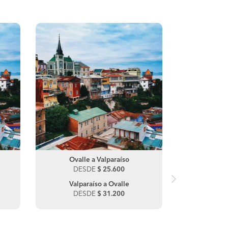
Ovalle a Valparaíso
Los Áng
DESDE
$ 25.600
DE
Valparaíso a Ovalle
Valpara
DESDE
$ 31.200
DE