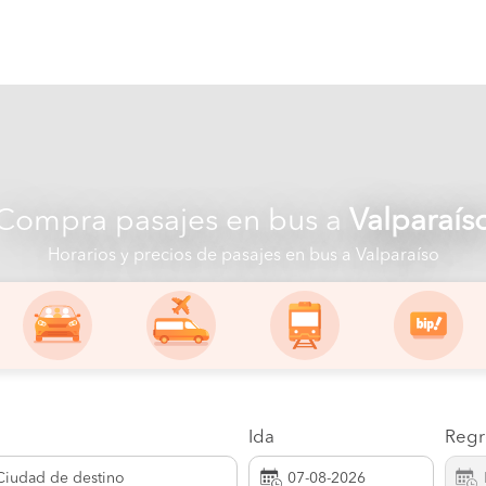
Compra pasajes en bus a
Valparaís
Horarios y precios de pasajes en bus a Valparaíso
Ida
Regr
Ciudad de destino