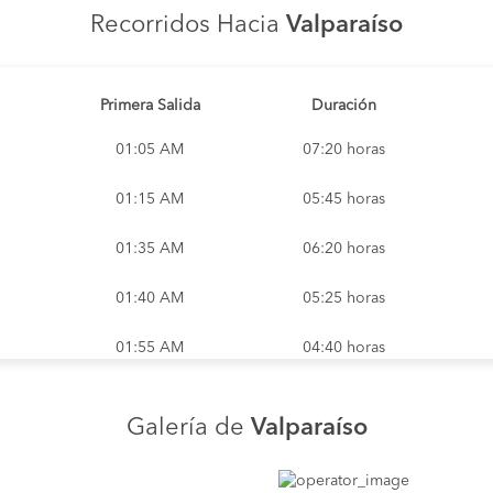
Vlpo.tnal.of.7 e
Recorridos Hacia
Valparaíso
Dirección: Av.Pedro Montt S
Vlpo.tnal.of.9-a
Dirección: Avda.Pedro Mont
Cru.valparaiso
Primera Salida
Duración
Dirección: Valparaiso
Vlpo.tnal.of.1
01:05 AM
07:20 horas
Dirección: Rawson/P.Montt s/
. pedro montt # 2860, oficina 23.
Curauma
01:15 AM
05:45 horas
ección Avda. Pedro Montt # 2860,
Dirección: Curauma
Pedro montt 2829, valparaíso
01:35 AM
06:20 horas
Dirección: Turbus
Av. valparaíso 1055, viña del
Dirección: Turbus
01:40 AM
05:25 horas
T. valparaíso por lagunillas
Dirección:
01:55 AM
04:40 horas
Pasarela placilla valparaiso
Dirección:
01:55 AM
04:40 horas
Cruce algarrobo
Galería de
Valparaíso
Dirección:
01:15 AM
05:45 horas
Placilla x valpo
Dirección: