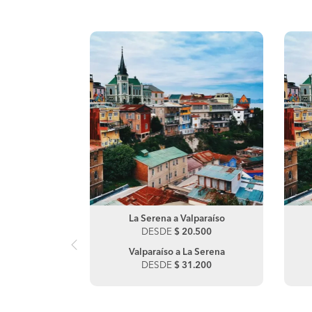
lparaíso
La Serena a Valparaíso
.900
DESDE
$ 20.500
 Ángeles
Valparaíso a La Serena
.900
DESDE
$ 31.200