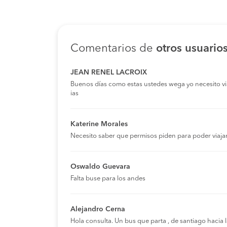
Dirección:
Coquimbo a Valparaíso
Cóndor Bus
Rapa nui km4,4
Dirección:
Ovalle a Valparaíso
Turbus
Pasarela placilla.
Dirección:
Comentarios de
otros usuario
Copiapó a Valparaíso
Turbus
Pasarela placilla
Dirección:
La Serena a Valparaíso
Pullman Bus
Cruce panguilemu
JEAN RENEL LACROIX
Dirección:
Buenos días como estas ustedes wega yo necesito viaja
Cruce san rafl
Coquimbo a Valparaíso
Pullman Bus
ias
Dirección:
Cruce pullalli
Los Andes a Valparaíso
Pullman Cost
Dirección:
Katerine Morales
Necesito saber que permisos piden para poder viaja
Los Andes a Valparaíso
Buses JM
Rancagua a Valparaíso
Turbus
Oswaldo Guevara
Falta buse para los andes
Santiago a Valparaíso
Pullman Bus
San Felipe a Valparaíso
Pullman Cost
Alejandro Cerna
Hola consulta. Un bus que parta , de santiago hacia