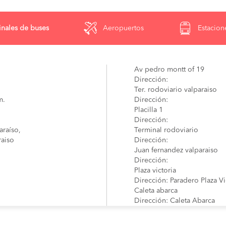
nales de buses
Aeropuertos
Estacion
Av pedro montt of 19
Dirección:
Ter. rodoviario valparaiso
m.
Dirección:
Placilla 1
Dirección:
araíso,
Terminal rodoviario
raiso
Dirección:
Juan fernandez valparaiso
Dirección:
Plaza victoria
Dirección: Paradero Plaza Vi
Caleta abarca
Dirección: Caleta Abarca
Caleta portales
Dirección: Caleta Portales