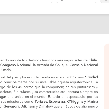
iendo uno de los destinos turísticos más importantes de
Chile
.
l
Congreso Nacional
,
la
Armada de Chile
, el
Consejo Nacional
 Estado.
cial del país y ha sido declarada en el año 2003 como
“Ciudad
 principalmente por su invaluable riqueza arquitectónica. La
rgo de los 45 cerros que la componen; en sus pintorescas y
aleras, funiculares y su característica arquitectura siempre en
lugar uno único en el mundo. Es todo un espectáculo por las
de sus miradores como
Portales, Esperanza, O’Higgins
y
Marina
o, Gervasoni, Atkinson
y
Dimalow
que en época de año nuevo