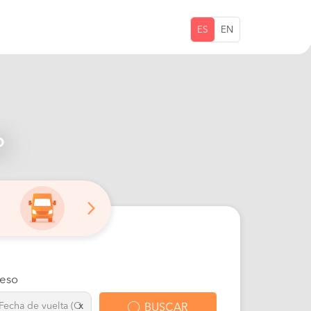
ES
EN
o
eso
x
BUSCAR