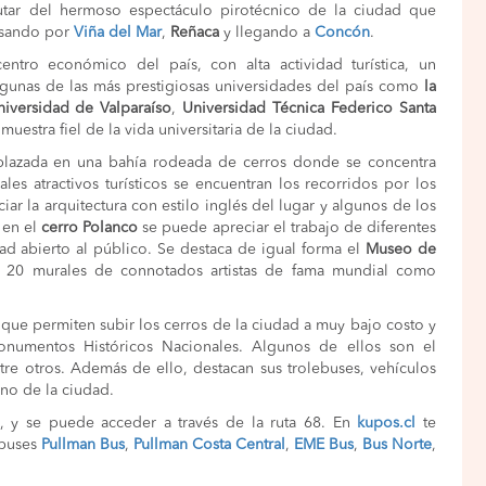
utar del hermoso espectáculo pirotécnico de la ciudad que
asando por
Viña del Mar
,
Reñaca
y llegando a
Concón
.
tro económico del país, con alta actividad turística, un
lgunas de las más prestigiosas universidades del país como
la
niversidad de Valparaíso
,
Universidad Técnica Federico Santa
muestra fiel de la vida universitaria de la ciudad.
mplazada en una bahía rodeada de cerros donde se concentra
les atractivos turísticos se encuentran los recorridos por los
r la arquitectura con estilo inglés del lugar y algunos de los
 en el
cerro Polanco
se puede apreciar el trabajo de diferentes
udad abierto al público. Se destaca de igual forma el
Museo de
20 murales de connotados artistas de fama mundial como
 que permiten subir los cerros de la ciudad a muy bajo costo y
onumentos Históricos Nacionales. Algunos de ellos son el
ntre otros. Además de ello, destacan sus trolebuses, vehículos
ano de la ciudad.
, y se puede acceder a través de la ruta 68. En
kupos.cl
te
 buses
Pullman Bus
,
Pullman Costa Central
,
EME Bus
,
Bus Norte
,