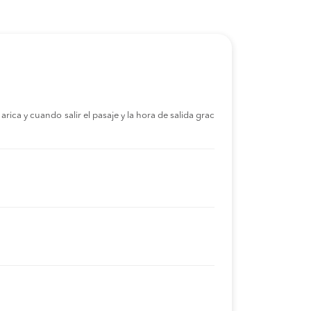
$ 20.000
COMPRAR
a km45
$ 25.600
COMPRAR
$ 30.000
COMPRAR
$ 20.500
COMPRAR
rica y cuando salir el pasaje y la hora de salida grac
$ 20.000
COMPRAR
$ 9.270
COMPRAR
$ 9.270
COMPRAR
$ 19.900
COMPRAR
$ 46.350
COMPRAR
$ 9.270
COMPRAR