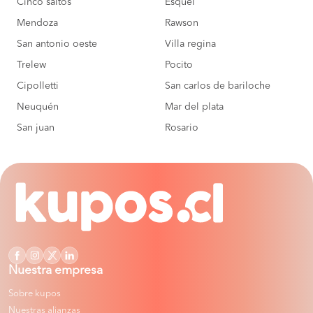
Cinco saltos
Esquel
Mendoza
Rawson
San antonio oeste
Villa regina
Trelew
Pocito
Cipolletti
San carlos de bariloche
Neuquén
Mar del plata
San juan
Rosario
Nuestra empresa
Sobre kupos
Nuestras alianzas