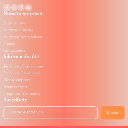
Nuestra empresa
Sobre kupos
Nuestras alianzas
Nuestros inversionistas
Prensa
Contáctanos
Información útil
Términos y Condiciones
Política de Privacidad
Cliente empresa
Mapa del sitio
Preguntas Frecuentes
Suscríbete
Enviar