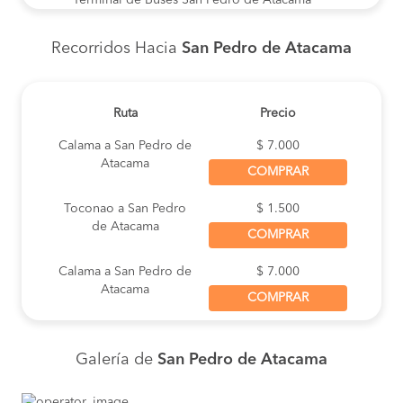
Dirección: Ignacio Carrera Pinto 647, San Pedro
de Atacama
Recorridos Hacia
San Pedro de Atacama
San Pedro de Atacama
Dirección: Socaire Nº 602 (604)
Terminal San Pedro Atacama
Dirección:
Ruta
Precio
Terminal de Buses San Pedro de Atacama
Dirección: Terminal de Buses San Pedro de
Calama a San Pedro de
$ 7.000
Atacama
Atacama
COMPRAR
Socaire 625
Dirección:
Toconao a San Pedro
$ 1.500
Calle Tumisa Terminal de Buses
de Atacama
Dirección:
COMPRAR
Calama a San Pedro de
$ 7.000
Atacama
COMPRAR
Arica a San Pedro de
$ 27.000
Atacama
Galería de
San Pedro de Atacama
COMPRAR