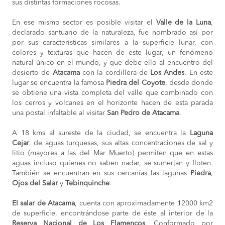
sus distintas formaciones rocosas.
En ese mismo sector es posible visitar el
Valle de la Luna
,
declarado santuario de la naturaleza, fue nombrado así por
por sus características similares a la superficie lunar, con
colores y texturas que hacen de este lugar, un fenómeno
natural único en el mundo, y que debe ello al encuentro del
desierto de
Atacama
con la cordillera de
Los Andes
. En este
lugar se encuentra la famosa
Piedra del Coyote
, desde donde
se obtiene una vista completa del valle que combinado con
los cerros y volcanes en el horizonte hacen de esta parada
una postal infaltable al visitar
San Pedro de Atacama
.
A 18 kms al sureste de la ciudad, se encuentra la
Laguna
Cejar
, de aguas turquesas, sus altas concentraciones de sal y
litio (mayores a las del Mar Muerto) permiten que en estas
aguas incluso quienes no saben nadar, se sumerjan y floten.
También se encuentran en sus cercanías las lagunas
Piedra
,
Ojos del Salar
y
Tebinquinche
.
El salar de Atacama
, cuenta con aproximadamente 12000 km2
de superficie, encontrándose parte de éste al interior de la
Reserva Nacional de Los Flamencos
. Conformado por