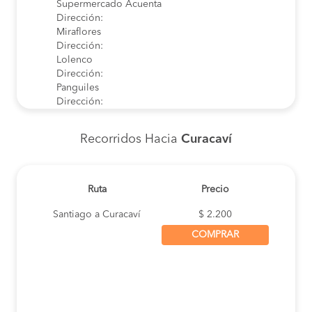
Supermercado Acuenta
Dirección:
Miraflores
Dirección:
Lolenco
Dirección:
Panguiles
Dirección:
Curacavi
Dirección:
Recorridos Hacia
Curacaví
Plaza Curacavi (Mall Chino)
Dirección: Presbitero Moraga 96, Curacavi
Pesaje Curacavi
Dirección: Pesaje Curacaví
Ruta
Precio
Registro Civil
Dirección:
Santiago a Curacaví
$ 2.200
Campo Lindo
COMPRAR
Dirección:
Dulces Issa
Dirección:
La Canasta
Dirección:
Aurora