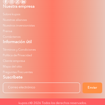
Nuestra empresa
Sobre kupos
Nuestras alianzas
Nuestros inversionistas
Prensa
Contáctanos
Información útil
Términos y Condiciones
Política de Privacidad
Cliente empresa
Mapa del sitio
Preguntas Frecuentes
Suscríbete
Enviar
kupos.cl© 2026
Todos los derechos reservados.